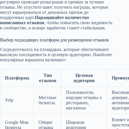
регулярно проводят розыгрыши и премии за лучшие
отзывы. Не упустите шанс получить награды, которые
могут варьироваться от денежных призов до
подарочных карт.
Наращивайте количество
написанных отзывов
, чтобы повысить свою видимость
в сообществе, и вскоре заработок станет стабильным.
Выбор подходящих платформ для размещения отзывов
Сосредоточьтесь на площадках, которые обеспечивают
высокую посещаемость и целевую аудиторию. Наиболее
популярные варианты включают:
Тип
Целевая
Платформа
Преиму
отзывов
аудитория
Пользователи,
Высокая
Местные
ищущие отзывы о
доверие,
Yelp
бизнесы
ресторанах,
активна
магазинах
аудитор
Влияет 
Google Мои
Общие
Широкая
простот
бизнесы
отзывы
аудитория