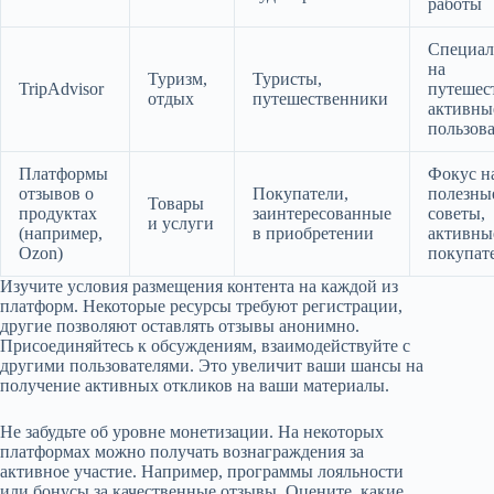
работы
Специал
на
Туризм,
Туристы,
TripAdvisor
путешес
отдых
путешественники
активны
пользов
Платформы
Фокус н
отзывов о
Покупатели,
полезны
Товары
продуктах
заинтересованные
советы,
и услуги
(например,
в приобретении
активны
Ozon)
покупат
Изучите условия размещения контента на каждой из
платформ. Некоторые ресурсы требуют регистрации,
другие позволяют оставлять отзывы анонимно.
Присоединяйтесь к обсуждениям, взаимодействуйте с
другими пользователями. Это увеличит ваши шансы на
получение активных откликов на ваши материалы.
Не забудьте об уровне монетизации. На некоторых
платформах можно получать вознаграждения за
активное участие. Например, программы лояльности
или бонусы за качественные отзывы. Оцените, какие