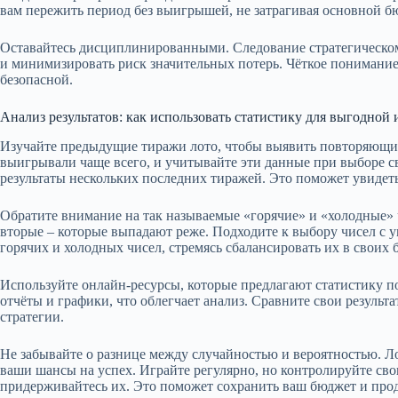
вам пережить период без выигрышей, не затрагивая основной б
Оставайтесь дисциплинированными. Следование стратегическом
и минимизировать риск значительных потерь. Чёткое понимание
безопасной.
Анализ результатов: как использовать статистику для выгодной
Изучайте предыдущие тиражи лото, чтобы выявить повторяющие
выигрывали чаще всего, и учитывайте эти данные при выборе сво
результаты нескольких последних тиражей. Это поможет увидет
Обратите внимание на так называемые «горячие» и «холодные» ч
вторые – которые выпадают реже. Подходите к выбору чисел с 
горячих и холодных чисел, стремясь сбалансировать их в своих 
Используйте онлайн-ресурсы, которые предлагают статистику п
отчёты и графики, что облегчает анализ. Сравните свои резуль
стратегии.
Не забывайте о разнице между случайностью и вероятностью. Ло
ваши шансы на успех. Играйте регулярно, но контролируйте св
придерживайтесь их. Это поможет сохранить ваш бюджет и прод