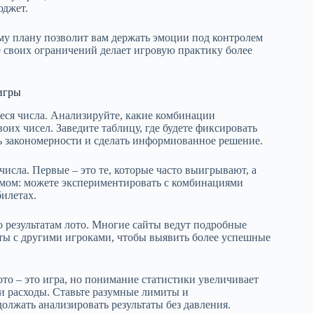
юджет.
у плану позволит вам держать эмоции под контролем
 своих ограничений делает игровую практику более
 игры
ся числа. Анализируйте, какие комбинации
их чисел. Заведите таблицу, где будете фиксировать
ь закономерности и сделать информиованное решение.
исла. Первые – это те, которые часто выигрывают, а
умом: можете экспериментировать с комбинациями
билетах.
о результатам лото. Многие сайты ведут подробные
таты с другими игроками, чтобы выявить более успешные
то – это игра, но понимание статистики увеличивает
ои расходы. Ставьте разумные лимиты и
олжать анализировать результаты без давления.