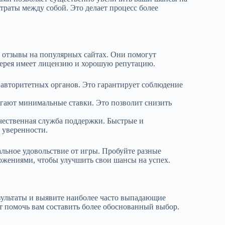
траты между собой. Это делает процесс более
и отзывы на популярных сайтах. Они помогут
терея имеет лицензию и хорошую репутацию.
авторитетных органов. Это гарантирует соблюдение
агают минимальные ставки. Это позволит снизить
ачественная служба поддержки. Быстрые и
 уверенности.
льное удовольствие от игры. Пробуйте разные
ожениями, чтобы улучшить свои шансы на успех.
зультаты и выявите наиболее часто выпадающие
 помочь вам составить более обоснованный выбор.