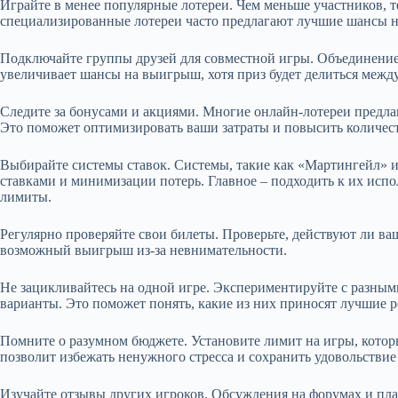
Играйте в менее популярные лотереи. Чем меньше участников, 
специализированные лотереи часто предлагают лучшие шансы н
Подключайте группы друзей для совместной игры. Объединение 
увеличивает шансы на выигрыш, хотя приз будет делиться межд
Следите за бонусами и акциями. Многие онлайн-лотереи предл
Это поможет оптимизировать ваши затраты и повысить количес
Выбирайте системы ставок. Системы, такие как «Мартингейл» 
ставками и минимизации потерь. Главное – подходить к их исп
лимиты.
Регулярно проверяйте свои билеты. Проверьте, действуют ли ва
возможный выигрыш из-за невнимательности.
Не зацикливайтесь на одной игре. Экспериментируйте с разным
варианты. Это поможет понять, какие из них приносят лучшие р
Помните о разумном бюджете. Установите лимит на игры, котор
позволит избежать ненужного стресса и сохранить удовольствие 
Изучайте отзывы других игроков. Обсуждения на форумах и пла