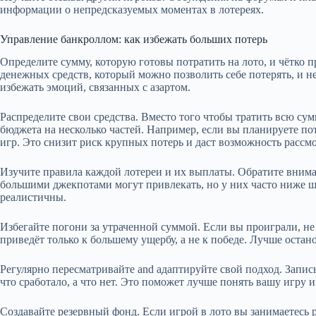
информации о непредсказуемых моментах в лотереях.
Управление банкроллом: как избежать больших потерь
Определите сумму, которую готовы потратить на лото, и чётко 
денежных средств, который можно позволить себе потерять, и 
избежать эмоций, связанных с азартом.
Распределите свои средства. Вместо того чтобы тратить всю сум
бюджета на несколько частей. Например, если вы планируете пот
игр. Это снизит риск крупных потерь и даст возможность рассмо
Изучите правила каждой лотереи и их выплаты. Обратите внима
большими джекпотами могут привлекать, но у них часто ниже ш
реалистичны.
Избегайте погони за утраченной суммой. Если вы проиграли, не
приведёт только к большему ущербу, а не к победе. Лучше остан
Регулярно пересматривайте and адаптируйте свой подход. Запи
что сработало, а что нет. Это поможет лучше понять вашу игру 
Создавайте резервный фонд. Если игрой в лото вы занимаетесь 