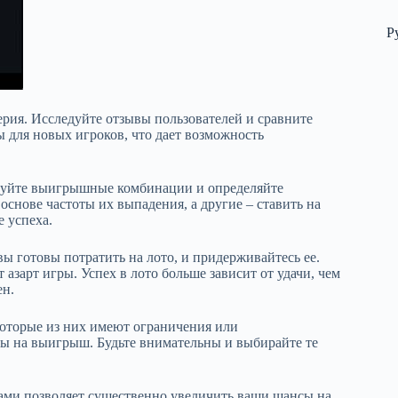
Р
ия. Исследуйте отзывы пользователей и сравните
 для новых игроков, что дает возможность
уйте выигрышные комбинации и определяйте
снове частоты их выпадения, а другие – ставить на
 успеха.
ы готовы потратить на лото, и придерживайтесь ее.
зарт игры. Успех в лото больше зависит от удачи, чем
ен.
которые из них имеют ограничения или
сы на выигрыш. Будьте внимательны и выбирайте те
ками позволяет существенно увеличить ваши шансы на